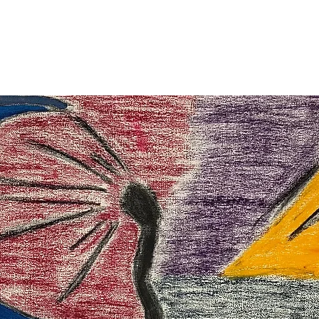
ge
À propos
Предстоящие События
Plus