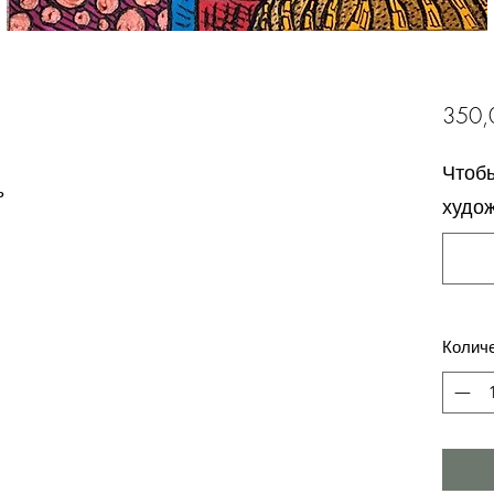
350,
Чтобы
ь
худо
Колич