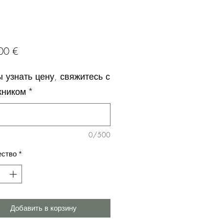
Цена
00 €
 узнать цену, свяжитесь с
жником
*
0/500
ество
*
Добавить в корзину