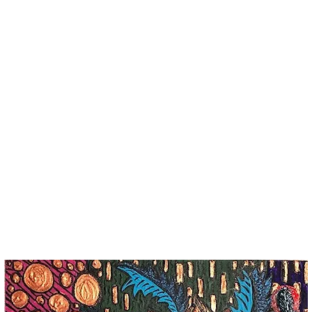
ge
À propos
Предстоящие События
Plus