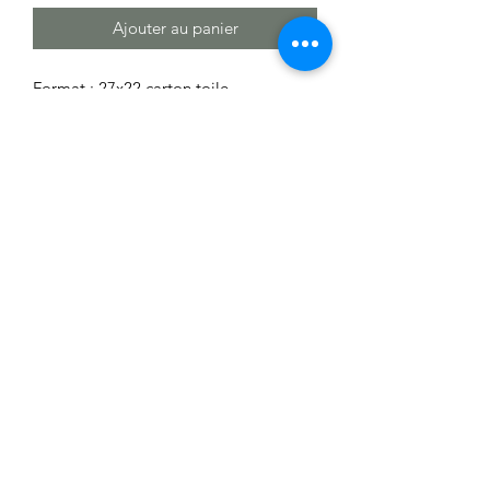
Ajouter au panier
Format : 27x22 carton toile
Technique mixte, acrylique, encre de
chine
0651882120
Politique de confidentialité
©2021 par Transcendantal Action Art. Créé avec
Wix.com